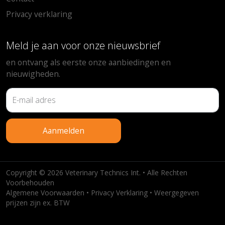
Privacy verklaring
Meld je aan voor onze nieuwsbrief
en ontvang als eerste onze aanbiedingen en
nieuwigheden.
Aanmelden
Copyright © 2026 Veterinary Technics Int. • Alle Rechten
Voorbehouden
Algemene Voorwaarden
•
Privacy Verklaring
• Weergegeven
prijzen zijn ex. BTW